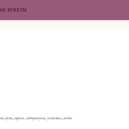
ИЕ БУКЕТЫ
хи, розы, ирисы, антиринумы, упаковка, ленты