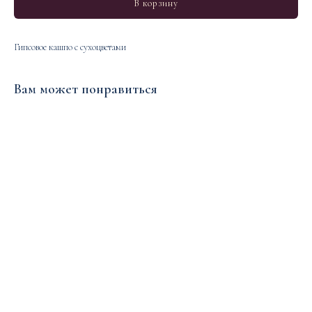
В корзину
Гипсовое кашпо с сухоцветами
Вам может понравиться
ERROR:Not found category