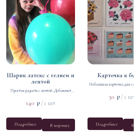
Шарик латекс с гелием и
Карточка к бук
лентой
Небольшая карточка для самы
Простая радость с лентой. Добавляет
слов. Напечатаем ваше пос
₽
30
/
1 шт
праздник даже к самому скромному
аккуратным почерком
₽
140
/
1 шт
букету.
Подробнее
Подробнее
В корзину
В к